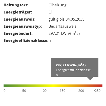
Heizungsart:
Ölheizung
Energieträger:
Öl
Energieausweis:
gültig bis 04.05.2035
Energie­ausweistyp:
Bedarfsausweis
Energiebedarf:
297,21 kWh/(m²a)
Energie­effizienz­klasse:
h
297,21 kWh/(m²a)
Energieeffizienzklasse
h
0
50
100
150
200
>250