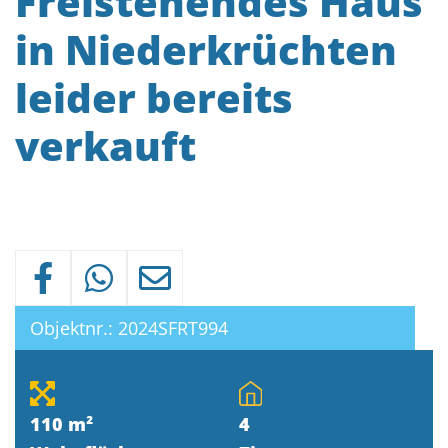
Freistehendes Haus
in Niederkrüchten
leider bereits
verkauft
Objektnr.: 2024SFRT994
110 m²
4